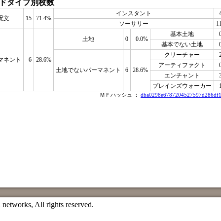
ドタイプ別枚数
インスタント
呪文
15
71.4%
ソーサリー
1
基本土地
土地
0
0.0%
基本でない土地
クリーチャー
マネント
6
28.6%
アーティファクト
土地でないパーマネント
6
28.6%
エンチャント
プレインズウォーカー
ＭＦハッシュ ：
dba0298e6787204527597d286df16
etworks, All rights reserved.
）