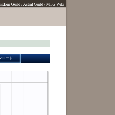
isdom Guild
/
Astral Guild
/
MTG Wiki
ンロード