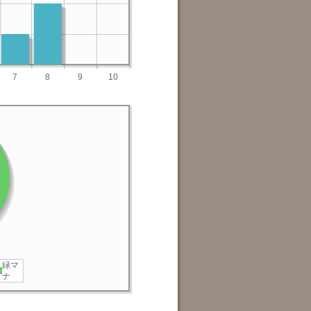
7
8
9
10
緑マ
ナ