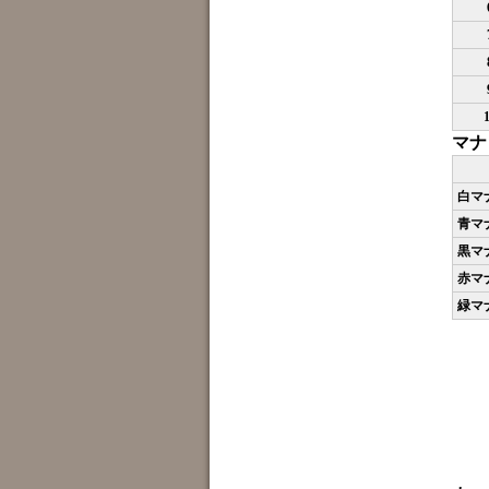
マナ
白マ
青マ
黒マ
赤マ
緑マ