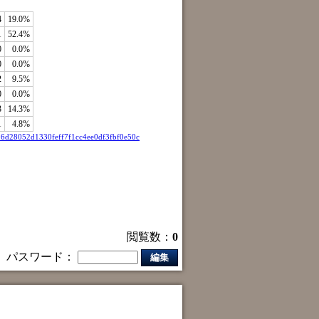
4
19.0%
1
52.4%
0
0.0%
0
0.0%
2
9.5%
0
0.0%
3
14.3%
1
4.8%
d28052d1330feff7f1cc4ee0df3fbf0e50c
閲覧数：
0
パスワード：
編集