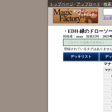
トップページ
/
アップロード
/
検索
ランダ
・EDH-緑のドローソ
投稿者：
aaaa
投稿日時：
2025
（コメントはありません）
登録されているタグはありませ
デッキリスト
デッ
マナ
マナ