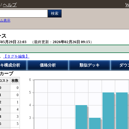
/
ヘルプ
W
検索
ム表示
ース
年05月29日 22:03
（最終更新：
2026年02月26日 09:15
）
ん
【タグを編集】
キ構成分析
価格分析
類似デッキ
ダウ
カーブ
6
コスト
枚数
0
0
5
1
0
2
1
4
3
4
4
3
3
5
5