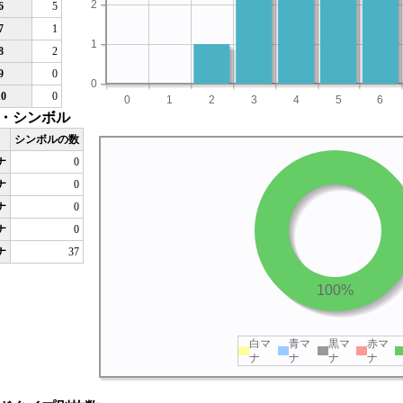
2
6
5
7
1
1
8
2
9
0
0
10
0
0
1
2
3
4
5
6
・シンボル
シンボルの数
ナ
0
ナ
0
ナ
0
ナ
0
ナ
37
100%
白マ
青マ
黒マ
赤マ
ナ
ナ
ナ
ナ