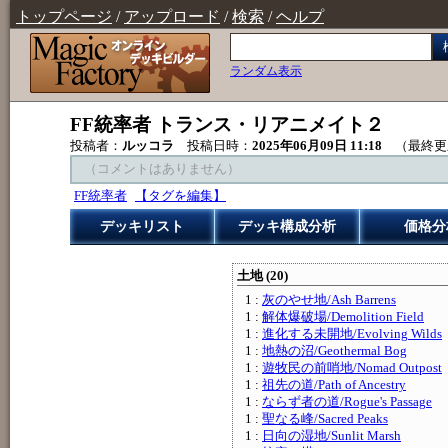
トップページ
/
アップロード
/
検索
/
ヘルプ
ランダム表示
FF統率者 トランス・リアニメイト２
投稿者：
ルッコラ
投稿日時：
2025年06月09日 11:18
（最終更
（コメントはありません）
FF統率者
【タグを編集】
デッキリスト
デッキ構成分析
価格分
土地 (20)
1 :
灰のやせ地/Ash Barrens
1 :
解体爆破場/Demolition Field
1 :
進化する未開地/Evolving Wilds
1 :
地熱の沼/Geothermal Bog
1 :
遊牧民の前哨地/Nomad Outpost
1 :
祖先の道/Path of Ancestry
1 :
ならず者の道/Rogue's Passage
1 :
聖なる峰/Sacred Peaks
1 :
日向の湿地/Sunlit Marsh