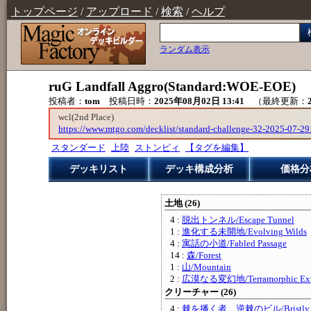
トップページ
/
アップロード
/
検索
/
ヘルプ
ランダム表示
ruG Landfall Aggro(Standard:WOE-EOE)
投稿者：
tom
投稿日時：
2025年08月02日 13:41
（最終更新：
wcl(2nd Place)
https://www.mtgo.com/decklist/standard-challenge-32-2025-07-
スタンダード
上陸
ストンピィ
【タグを編集】
デッキリスト
デッキ構成分析
価格分
土地 (26)
4 :
脱出トンネル/Escape Tunnel
1 :
進化する未開地/Evolving Wilds
4 :
寓話の小道/Fabled Passage
14 :
森/Forest
1 :
山/Mountain
2 :
広漠なる変幻地/Terramorphic Exp
クリーチャー (26)
4 :
棘を播く者、逆棘のビル/Bristly Bill