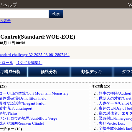
/
ヘルプ
W
検索
ム表示
r Control(Standard:WOE-EOE)
08月11日 00:56
standard-challenge-32-2025-08-0812807464
トロール
【タグを編集】
キ構成分析
価格分析
類似デッキ
ダウ
(25)
その他 (25)
コーリ山の僧院/Cori Mountain Monastery
2 :
領事の権限/Authority 
解体爆破場/Demolition Field
4 :
世話人の才能/Caretake
優雅な談話室/Elegant Parlor
4 :
人参ケーキ/Carrot C
噴水港/Fountainport
3 :
審判の日/Day of Jud
平地/Plains
2 :
嵐の討伐者、エルズペス/El
サンビロウの境界/Sunbillow Verge
1 :
緊急射出/Emergency 
沈んだ城塞/Sunken Citadel
4 :
失せろ/Get Lost
2 :
全損事故/Ride's En
チャー (10)