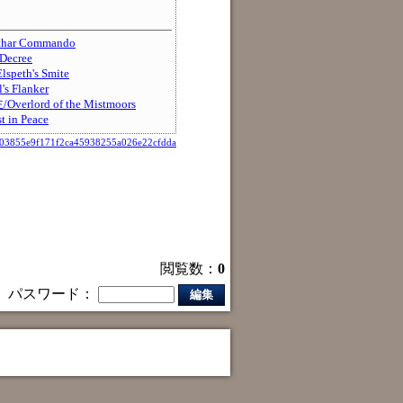
r Commando
ecree
th's Smite
 Flanker
lord of the Mistmoors
n Peace
03855e9f171f2ca45938255a026e22cfdda
閲覧数：
0
パスワード：
編集