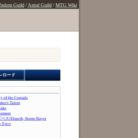
isdom Guild
/
Astral Guild
/
MTG Wiki
ンロード
of the Consuls
r's Talent
ake
gment
speth, Storm Slayer
Eject
d