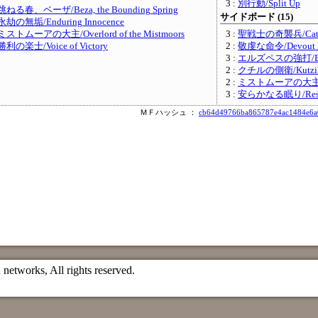
3 :
別行動/Split Up
跳ねる春、ベーザ/Beza, the Bounding Spring
サイドボード (15)
永劫の無垢/Enduring Innocence
ミストムーアの大主/Overlord of the Mistmoors
3 :
聖戦士の奇襲兵/Catha
勝利の楽士/Voice of Victory
2 :
敬虔な命令/Devout D
3 :
エルズペスの強打/Elspe
2 :
クチルの側衛/Kutzil's
2 :
ミストムーアの大主/Over
3 :
安らかなる眠り/Rest i
ＭＦハッシュ ：
cb64d49766ba865787e4ac1484e6a
etworks, All rights reserved.
）