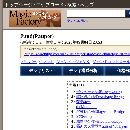
トップページ
/
アップロード
/
検索
/
ヘルプ
ランダム表示
Jund(Pauper)
投稿者：
tom
投稿日時：
2025年09月04日 23:53
flower270(5th Place)
https://www.mtgo.com/decklist/pauper-showcase-challenge-2025
パウパー
ジャンド
ジャンド・ジャンク
ジャンドコントロー
デッキリスト
デッキ構成分析
価格分
土地 (21)
1 :
ボジューカの沼/Bojuka Bog
4 :
鉱滓造の橋/Drossforge Bridge
2 :
森/Forest
1 :
山/Mountain
4 :
熔融林の橋/Slagwoods Bridge
3 :
沼/Swamp
4 :
屈曲地帯/Twisted Landscape
2 :
囁きの大霊堂/Vault of Whispers