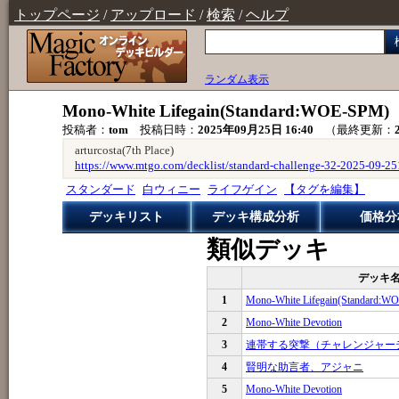
トップページ
/
アップロード
/
検索
/
ヘルプ
ランダム表示
Mono-White Lifegain(Standard:WOE-SPM)
投稿者：
tom
投稿日時：
2025年09月25日 16:40
（最終更新：
arturcosta(7th Place)
https://www.mtgo.com/decklist/standard-challenge-32-2025-09-
スタンダード
白ウィニー
ライフゲイン
【タグを編集】
デッキリスト
デッキ構成分析
価格分
類似デッキ
デッキ
1
Mono-White Lifegain(Standard:W
2
Mono-White Devotion
3
連帯する突撃（チャレンジャー
4
賢明な助言者、アジャニ
5
Mono-White Devotion