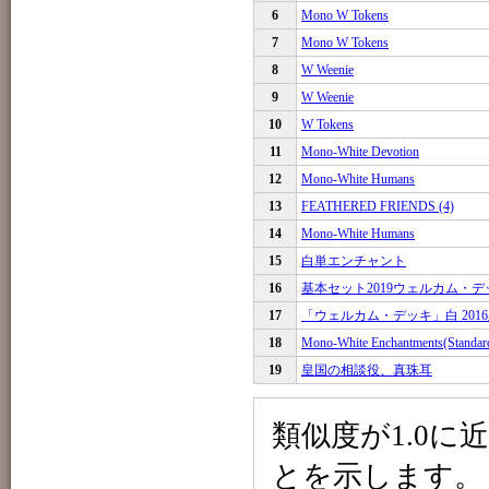
6
Mono W Tokens
7
Mono W Tokens
8
W Weenie
9
W Weenie
10
W Tokens
11
Mono-White Devotion
12
Mono-White Humans
13
FEATHERED FRIENDS (4)
14
Mono-White Humans
15
白単エンチャント
16
基本セット2019ウェルカム・デ
17
「ウェルカム・デッキ」白 201
18
Mono-White Enchantments(Stand
19
皇国の相談役、真珠耳
類似度が1.0
とを示します。