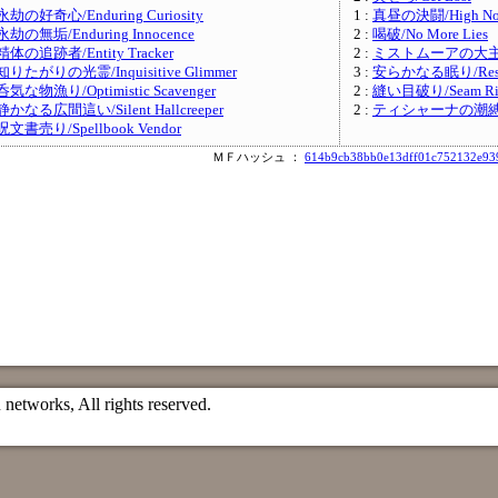
永劫の好奇心/Enduring Curiosity
1 :
真昼の決闘/High No
永劫の無垢/Enduring Innocence
2 :
喝破/No More Lies
精体の追跡者/Entity Tracker
2 :
ミストムーアの大主/Over
知りたがりの光霊/Inquisitive Glimmer
3 :
安らかなる眠り/Rest i
呑気な物漁り/Optimistic Scavenger
2 :
縫い目破り/Seam Ri
静かなる広間這い/Silent Hallcreeper
2 :
ティシャーナの潮縛り/Tis
呪文書売り/Spellbook Vendor
ＭＦハッシュ ：
614b9cb38bb0e13dff01c752132e93
etworks, All rights reserved.
）