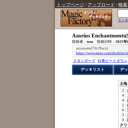
トップページ
/
アップロード
/
検索
ランダ
Azorius Enchantment
投稿者：
tom
投稿日時：
2025年
suyasome(7th Place)
https://www.mtgo.com/decklist/
スタンダード
白青ビートダウン
デッキリスト
デッ
土地 
2 :
4 :
4 :
2 :
6 :
2 :
4 :
クリー