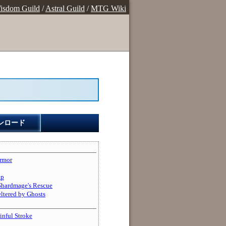
isdom Guild
/
Astral Guild
/
MTG Wiki
ンロード
rmor
p
mage's Rescue
ed by Ghosts
ul Stroke