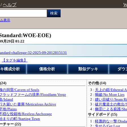
/
ヘルプ
W
検索
ム表示
s(Standard:WOE-EOE)
09月29日 01:22
standard-challenge-32-2025-09-2012815131
【タグを編集】
キ構成分析
価格分析
類似デッキ
ダウ
(24)
その他 (14)
魂の洞窟/Cavern of Souls
3 :
天上の鎧/Ethereal A
フラッドファームの境界/Floodfarm Verge
2 :
喝破/No More Lies
島/Island
2 :
縫い目破り/Seam Ri
行き届いた書庫/Meticulous Archive
3 :
破片魔道士の救出/Shard
平地/Plains
4 :
幽霊による庇護/Shelter
不穏な投錨地/Restless Anchorage
サイドボード (15)
始まりの町/Starting Town
1 :
軽蔑的な一撃/Disdainf
チャー (22)
2 :
失せろ/Get Lost