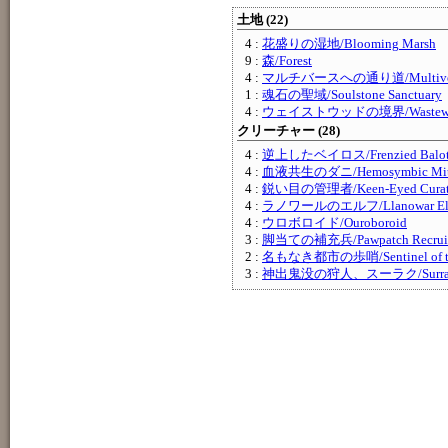
土地 (22)
4 :
花盛りの湿地/Blooming Marsh
9 :
森/Forest
4 :
マルチバースへの通り道/Multiversa
1 :
魂石の聖域/Soulstone Sanctuary
4 :
ウェイストウッドの境界/Wastewoo
クリーチャー (28)
4 :
逆上したベイロス/Frenzied Balo
4 :
血液共生のダニ/Hemosymbic Mi
4 :
鋭い目の管理者/Keen-Eyed Curat
4 :
ラノワールのエルフ/Llanowar El
4 :
ウロボロイド/Ouroboroid
3 :
脚当ての補充兵/Pawpatch Recrui
2 :
名もなき都市の歩哨/Sentinel of the
3 :
神出鬼没の狩人、スーラク/Surrak, El