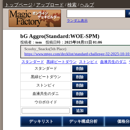
トップページ
/
アップロード
/
検索
/
ヘルプ
ランダム表示
bG Aggro(Standard:WOE-SPM)
投稿者：
tom
投稿日時：
2025年10月11日 01:06
Scooby_Snacks(5th Place)
https://www.mtgo.com/decklist/standard-challenge-32-2025-10-
スタンダード
黒緑ビートダウン
ストンピィ
血液共生のダニ
スタンダード
削除
黒緑ビートダウン
削除
ストンピィ
削除
血液共生のダニ
削除
ウロボロイド
削除
追加
デッキリスト
デッキ構成分析
価格分