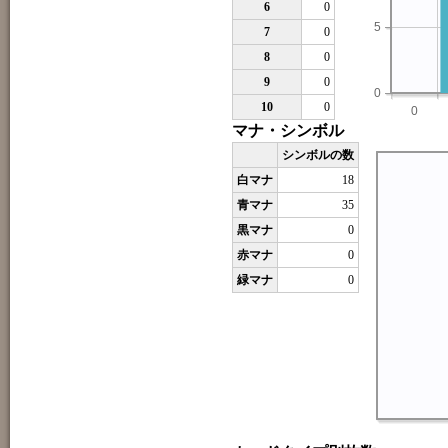
6
0
5
7
0
8
0
9
0
0
10
0
0
マナ・シンボル
シンボルの数
白マナ
18
青マナ
35
黒マナ
0
赤マナ
0
緑マナ
0