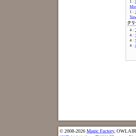
1 :
Mir
1 :
Ya
クリー
4 :
4 :
4 :
4 :
© 2008-2026
Magic Factory
, OWLAIR n