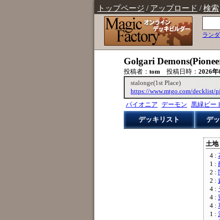
トップページ
/
アップロード
/
検索
ランダ
Golgari Demons(Pionee
投稿者：
tom
投稿日時：
2026年
stalonge(1st Place)
https://www.mtgo.com/decklist/
パイオニア
デーモン
黒緑ビー
デッキリスト
デッ
土地 
4 :
1 :
2 :
2 :
4 :
4 :
4 :
1 :