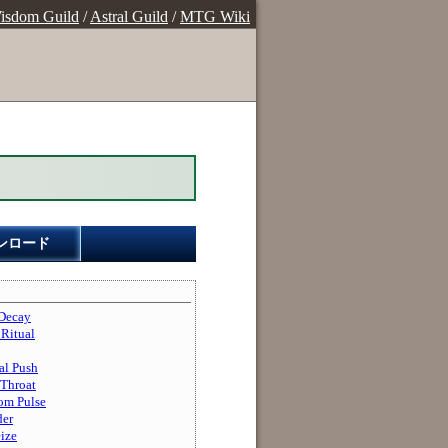
isdom Guild
/
Astral Guild
/
MTG Wiki
ンロード
ecay
itual
 Push
Throat
m Pulse
er
ize