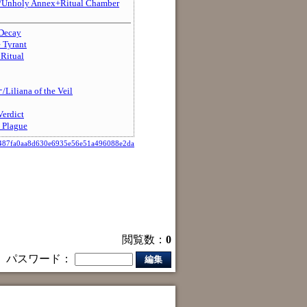
ly Annex+Ritual Chamber
ecay
Tyrant
itual
ana of the Veil
rdict
Plague
487fa0aa8d630e6935e56e51a496088e2da
閲覧数：
0
パスワード：
編集