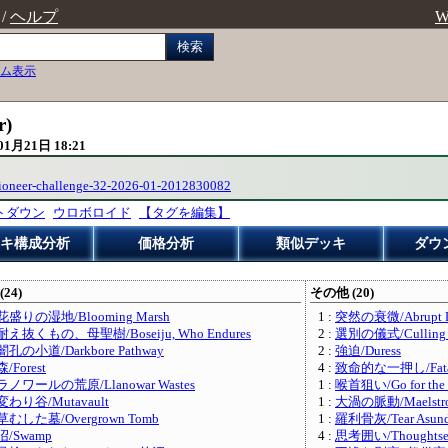
/
ヘルプ
W
検索
ム表示
r)
01月21日 18:21
pioneer-challenge-32-2026-01-2012830082
トダウン
ウロボロイド
【タグを編集】
キ構成分析
価格分析
類似デッキ
ダウ
(24)
その他 (20)
花盛りの湿地/Blooming Marsh
1 :
突然の衰微/Abrupt D
耐え抜くもの、母聖樹/Boseiju, Who Endures
2 :
選別の儀式/Culling R
闇孔の小道/Darkbore Pathway
2 :
強迫/Duress
森/Forest
4 :
致命的な一押し/Fatal
ラノワールの荒原/Llanowar Wastes
1 :
喉首狙い/Go for the 
変わり谷/Mutavault
1 :
大渦の脈動/Maelstro
草むした墓/Overgrown Tomb
1 :
羅利骨灰/Tear Asund
沼/Swamp
4 :
思考囲い/Thoughtse