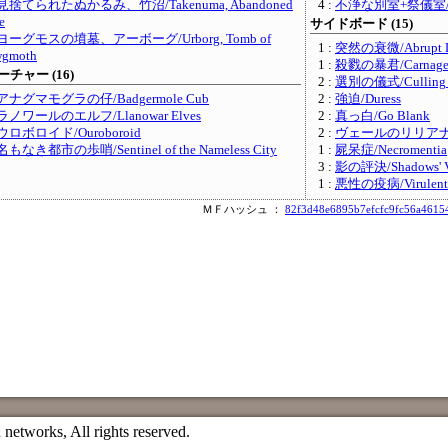
見捨てられたぬかるみ、竹沼/Takenuma, Abandoned
4 :
不浄な別室+祭儀室/Unho
e
サイドボード (15)
ヨーグモスの墳墓、アーボーグ/Urborg, Tomb of
1 :
突然の衰微/Abrupt D
wgmoth
1 :
殺戮の暴君/Carnage 
チャー (16)
2 :
選別の儀式/Culling R
アナグマモグラの仔/Badgermole Cub
2 :
強迫/Duress
ラノワールのエルフ/Llanowar Elves
2 :
真っ白/Go Blank
ウロボロイド/Ouroboroid
2 :
ヴェールのリリアナ/Lili
名もなき都市の歩哨/Sentinel of the Nameless City
1 :
屍呆症/Necromentia
3 :
影の評決/Shadows' Ve
1 :
悪性の疫病/Virulent 
ＭＦハッシュ ：
82f3d48e6895b7efcfc9fc56a4615
etworks, All rights reserved.