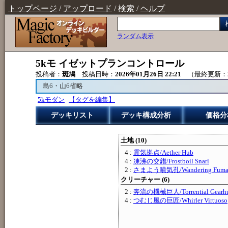
トップページ
/
アップロード
/
検索
/
ヘルプ
ランダム表示
5kモ イゼットプランコントロール
投稿者：
斑鳩
投稿日時：
2026年01月26日 22:21
（最終更新：
島6・山6省略
5kモダン
【タグを編集】
デッキリスト
デッキ構成分析
価格分
土地 (10)
4 :
霊気拠点/Aether Hub
4 :
凍沸の交錯/Frostboil Snarl
2 :
さまよう噴気孔/Wandering Fumar
クリーチャー (6)
2 :
奔流の機械巨人/Torrential Gearh
4 :
つむじ風の巨匠/Whirler Virtuoso