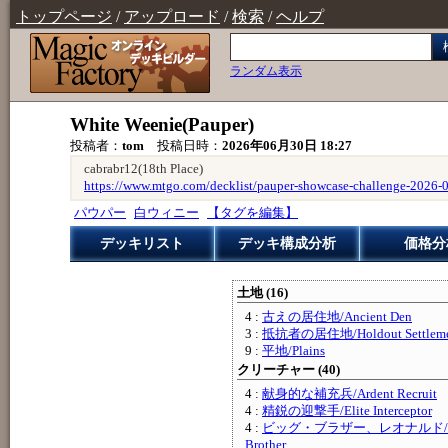
トップページ
/
アップロード
/
検索
/
ヘルプ
ランダム表示
White Weenie(Pauper)
投稿者：
tom
投稿日時：
2026年06月30日 18:27
cabrabr12(18th Place)
https://www.mtgo.com/decklist/pauper-showcase-challenge-2026
パウパー
白ウィニー
【タグを編集】
デッキリスト
デッキ構成分析
価格分
土地 (16)
4 :
古えの居住地/Ancient Den
3 :
抵抗者の居住地/Holdout Settleme
9 :
平地/Plains
クリーチャー (40)
4 :
献身的な補充兵/Ardent Recruit
4 :
精鋭の迎撃手/Elite Interceptor
4 :
ビッグ・ブラザー、レオナルド/Leon
Brother