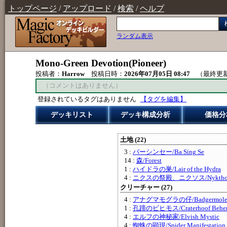
トップページ
/
アップロード
/
検索
/
ヘルプ
ランダム表示
Mono-Green Devotion(Pioneer)
投稿者：
Harrow
投稿日時：
2026年07月05日 08:47
（最終更
（コメントはありません）
登録されているタグはありません
【タグを編集】
デッキリスト
デッキ構成分析
価格分
土地 (22)
3 :
バーシンセー/Ba Sing Se
14 :
森/Forest
1 :
ハイドラの巣/Lair of the Hydra
4 :
ニクスの祭殿、ニクソス/Nykthos, Sh
クリーチャー (27)
4 :
アナグマモグラの仔/Badgermole
1 :
孔蹄のビヒモス/Craterhoof Behe
4 :
エルフの神秘家/Elvish Mystic
4 :
蜘蛛の顕現/Spider Manifestation