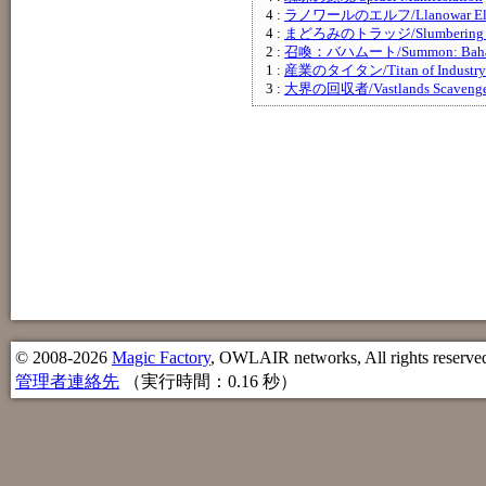
4 :
ラノワールのエルフ/Llanowar El
4 :
まどろみのトラッジ/Slumbering T
2 :
召喚：バハムート/Summon: Baha
1 :
産業のタイタン/Titan of Industry
3 :
大界の回収者/Vastlands Scavenge
© 2008-2026
Magic Factory
, OWLAIR networks, All rights reserve
管理者連絡先
（実行時間：0.16 秒）