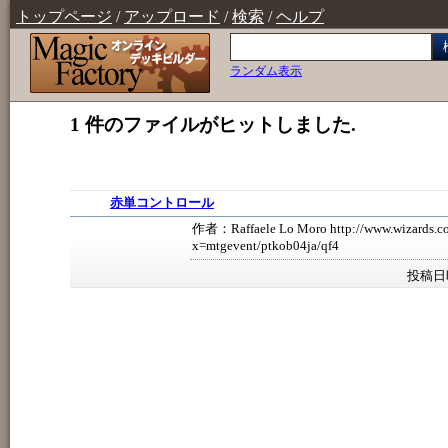
トップページ
/
アップロード
/
検索
/
ヘルプ
ランダム表示
1 件のファイルがヒットしました.
赤単コントロール
作者：Raffaele Lo Moro http://www.wizards.co
x=mtgevent/ptkob04ja/qf4
投稿日時