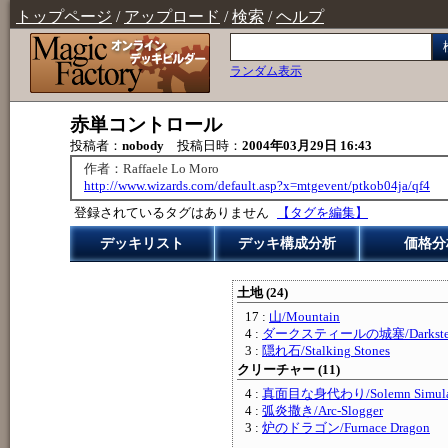
トップページ
/
アップロード
/
検索
/
ヘルプ
ランダム表示
赤単コントロール
投稿者：
nobody
投稿日時：
2004年03月29日 16:43
作者：Raffaele Lo Moro
http://www.wizards.com/default.asp?x=mtgevent/ptkob04ja/qf4
登録されているタグはありません
【タグを編集】
デッキリスト
デッキ構成分析
価格分
土地 (24)
17 :
山/Mountain
4 :
ダークスティールの城塞/Darksteel 
3 :
隠れ石/Stalking Stones
クリーチャー (11)
4 :
真面目な身代わり/Solemn Simula
4 :
弧炎撒き/Arc-Slogger
3 :
炉のドラゴン/Furnace Dragon