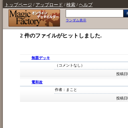
トップページ
/
アップロード
/
検索
/
ヘルプ
ランダム表示
2 件のファイルがヒットしました.
無題デッキ
（コメントなし）
投稿日時
電和改
作者：まこと
投稿日時