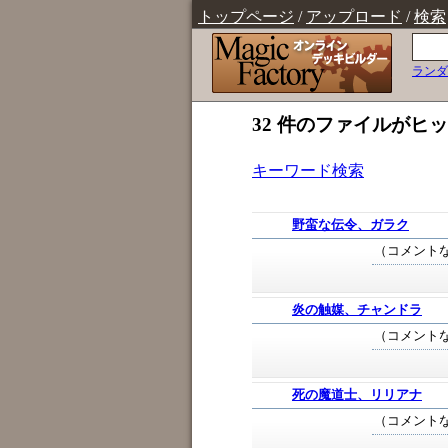
トップページ
/
アップロード
/
検索
ランダ
32 件のファイルがヒ
キーワード検索
野蛮な伝令、ガラク
（コメント
炎の触媒、チャンドラ
（コメント
死の魔道士、リリアナ
（コメント