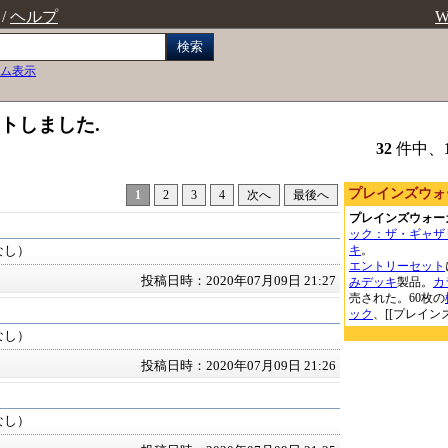
/
ヘルプ
W
検索
ム表示
ットしました.
32
件中、
プレインズウォ
1
2
3
4
次へ
最後へ
プレインズウォー
ック：ザ・ギャザ
キ
。
なし）
エントリーセット
投稿日時：2020年07月09日 21:27
みデッキ
製品。
カ
売された。60枚の
ック
、[[プレイ
なし）
投稿日時：2020年07月09日 21:26
なし）