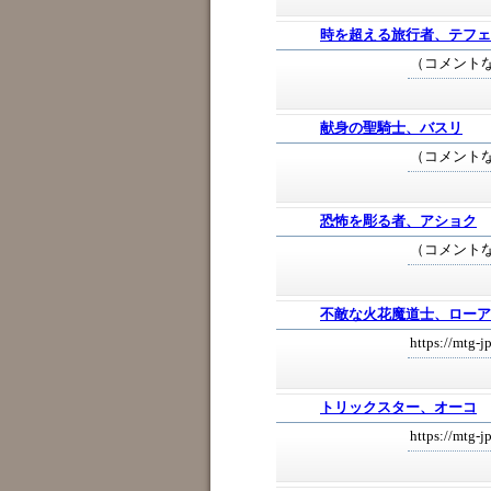
時を超える旅行者、テフェ
（コメント
献身の聖騎士、バスリ
（コメント
恐怖を彫る者、アショク
（コメント
不敵な火花魔道士、ローア
https://mtg-
トリックスター、オーコ
https://mtg-