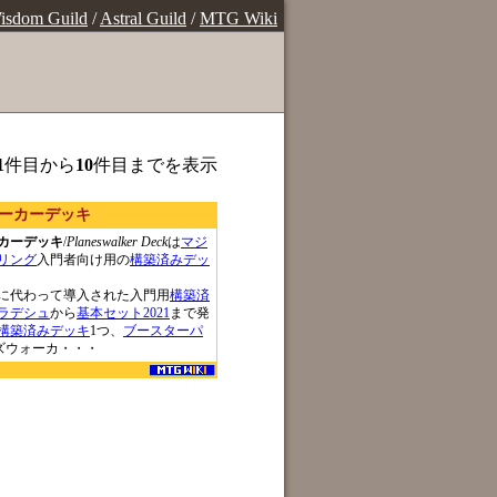
isdom Guild
/
Astral Guild
/
MTG Wiki
1
件目から
10
件目までを表示
ーカーデッキ
カーデッキ
/
Planeswalker Deck
は
マジ
リング
入門者向け用の
構築済みデッ
に代わって導入された入門用
構築済
ラデシュ
から
基本セット2021
まで発
構築済みデッキ
1つ、
ブースターパ
ンズウォーカ・・・