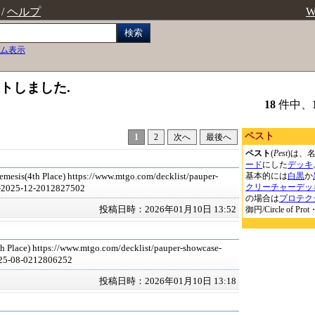
/
ヘルプ
W
検索
ム表示
ットしました.
18
件中、
ペスト
1
2
次へ
最後へ
ペスト
(
Pest
)は、
ード
にした
デッキ
基本的には
白黒
か
mesis(4th Place) https://www.mtgo.com/decklist/pauper-
クリーチャー
デッ
2-2025-12-2012827502
の場合は
プロテク
投稿日時：2026年01月10日 13:52
御円/Circle of Pr
h Place) https://www.mtgo.com/decklist/pauper-showcase-
025-08-0212806252
投稿日時：2026年01月10日 13:18