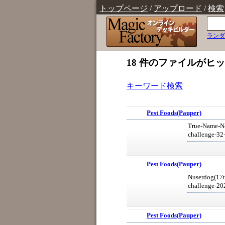
トップページ
/
アップロード
/
検索
ランダ
18 件のファイルがヒ
キーワード検索
Pest Foods(Pauper)
True-Name-Ne
challenge-3
Pest Foods(Pauper)
Nuserdog(17t
challenge-2
Pest Foods(Pauper)