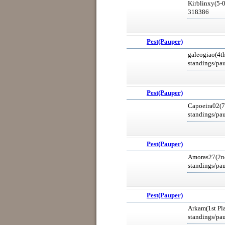
Kirblinxy(5-
318386
Pest(Pauper)
galeogiao(4th
standings/pa
Pest(Pauper)
Capoeira02(7t
standings/pa
Pest(Pauper)
Amoras27(2nd 
standings/pa
Pest(Pauper)
Arkam(1st Pla
standings/pa