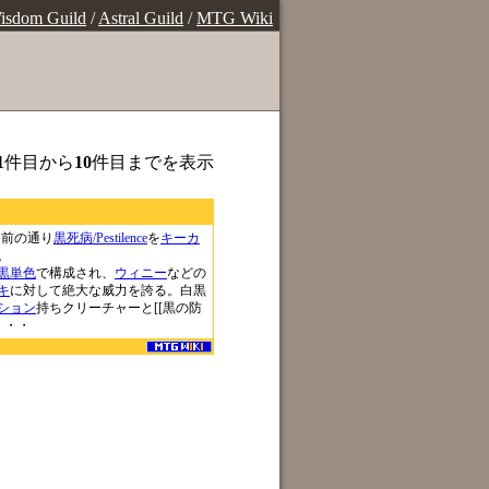
isdom Guild
/
Astral Guild
/
MTG Wiki
1
件目から
10
件目までを表示
名前の通り
黒死病/Pestilence
を
キーカ
。
黒単色
で構成され、
ウィニー
などの
キ
に対して絶大な威力を誇る。白黒
ション
持ちクリーチャーと[[黒の防
ot・・・