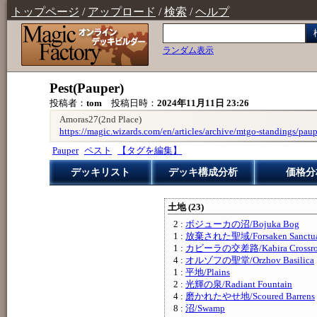
トップページ
/
アップロード
/
検索
/
ヘルプ
ランダム表示
Pest(Pauper)
投稿者：
tom
投稿日時：
2024年11月11日 23:26
Amoras27(2nd Place)
https://magic.wizards.com/en/articles/archive/mtgo-standings/pau
Pauper
ペスト
【タグを編集】
デッキリスト
デッキ構成分析
価格分
土地 (23)
2 :
ボジューカの沼/Bojuka Bog
1 :
放棄された聖域/Forsaken Sanctua
1 :
カビーラの交差路/Kabira Crossro
4 :
オルゾフの聖堂/Orzhov Basilica
1 :
平地/Plains
2 :
光輝の泉/Radiant Fountain
4 :
磨かれたやせ地/Scoured Barrens
8 :
沼/Swamp