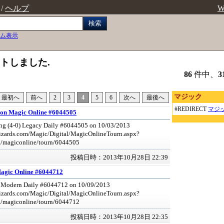
/
ヘルプ
W
検索
ム表示
ットしました.
86
件中、
3
マジック
最初へ
前へ
2
3
4
5
6
次へ
最後へ
#REDIRECT
マジ
 on Magic Online #6044505
ng (4-0) Legacy Daily #6044505 on 10/03/2013
izards.com/Magic/Digital/MagicOnlineTourn.aspx?
l/magiconline/tourn/6044505
投稿日時：2013年10月28日 22:39
agic Online #6044712
 Modern Daily #6044712 on 10/09/2013
izards.com/Magic/Digital/MagicOnlineTourn.aspx?
l/magiconline/tourn/6044712
投稿日時：2013年10月28日 22:35