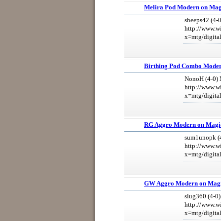
Melira Pod Modern on Mag
sheeps42 (4-
http://www.w
x=mtg/digita
Birthing Pod Combo Moder
NonoH (4-0)
http://www.w
x=mtg/digita
RG Aggro Modern on Magi
sum1unopk (
http://www.w
x=mtg/digita
GW Aggro Modern on Magi
slug360 (4-0
http://www.w
x=mtg/digita