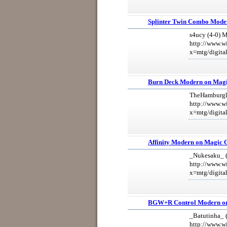
Splinter Twin Combo Mode
s4ucy (4-0) 
http://www.w
x=mtg/digita
Burn Deck Modern on Magi
TheHamburgla
http://www.w
x=mtg/digita
Affinity Modern on Magic 
_Nukesaku_ (
http://www.w
x=mtg/digita
BGW+R Control Modern on
_Batutinha_ 
http://www.w