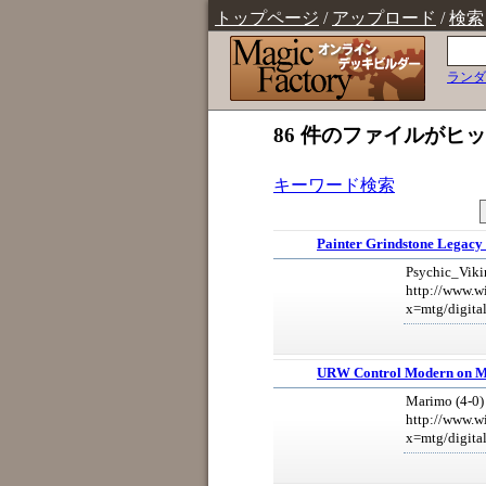
トップページ
/
アップロード
/
検索
ランダ
86 件のファイルがヒ
キーワード検索
Painter Grindstone Legacy
Psychic_Viki
http://www.w
x=mtg/digita
URW Control Modern on M
Marimo (4-0)
http://www.w
x=mtg/digita