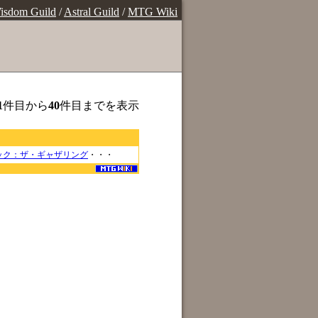
isdom Guild
/
Astral Guild
/
MTG Wiki
1
件目から
40
件目までを表示
ック：ザ・ギャザリング
・・・