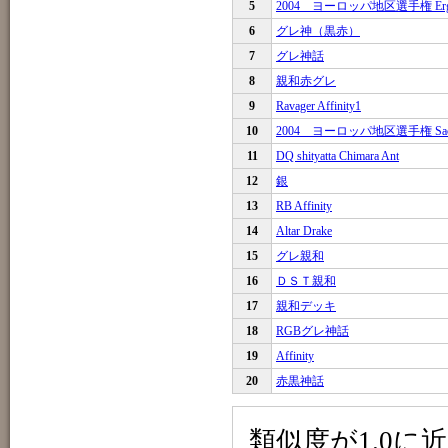
5
2004 ヨーロッパ地区選手権 Ergebnis
6
グレ神（黒赤）
7
グレ神話
8
親和赤グレ
9
Ravager Affinity1
10
2004 ヨーロッパ地区選手権 Sachsen 
11
DQ shityatta Chimara Ant
12
銀
13
RB Affinity
14
Altar Drake
15
グレ親和
16
ＤＳＴ親和
17
親和デッキ
18
RGBグレ神話
19
Affinity
20
赤黒神話
類似度が1.0