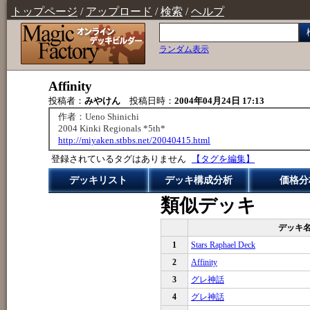
トップページ
/
アップロード
/
検索
/
ヘルプ
ランダム表示
Affinity
投稿者：
みやけん
投稿日時：
2004年04月24日 17:13
作者：Ueno Shinichi
2004 Kinki Regionals *5th*
http://miyaken.stbbs.net/20040415.html
登録されているタグはありません
【タグを編集】
デッキリスト
デッキ構成分析
価格分
類似デッキ
デッキ
1
Stars Raphael Deck
2
Affinity
3
グレ神話
4
グレ神話