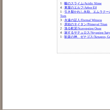
1 :
酸のスライム/Acidic Slime
4 :
東屋のエルフ/Arbor Elf
1 :
引き裂かれし永劫、エムラクール/Emra
Torn
3 :
永遠の証人/Eternal Witness
1 :
原始のタイタン/Primeval Titan
2 :
漁る軟泥/Scavenging Ooze
4 :
旅するサテュロス/Voyaging Saty
1 :
歓楽の神、ゼナゴス/Xenagos, God 