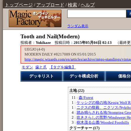
トップページ
/
アップロード
/
検索
/
ヘルプ
ランダム表示
Tooth and Nail(Modern)
投稿者：
Yukikaze
投稿日時：
2015年05月04日 02:13
（最終更
UEGJO (4-0)
MODERN DAILY #8217089 ON 05/01/2015
http://magic.wizards.com/en/articles/archive/mtgo-standings/vint
モダン
歯と爪
【タグを編集】
デッキリスト
デッキ構成分析
価格分
土地 (22)
11 :
森/Forest
1 :
ケッシグの狼の地/Kessig Wolf R
1 :
ニクスの祭殿、ニクソス/Nykthos, Sh
4 :
踏み鳴らされる地/Stomping Gro
2 :
吹きさらしの荒野/Windswept He
3 :
樹木茂る山麓/Wooded Foothills
クリーチャー (17)