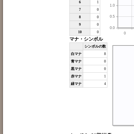
6
1
1.0
7
0
0.5
8
0
9
0
0.0
10
0
0
マナ・シンボル
シンボルの数
白マナ
8
青マナ
0
黒マナ
0
赤マナ
1
緑マナ
4