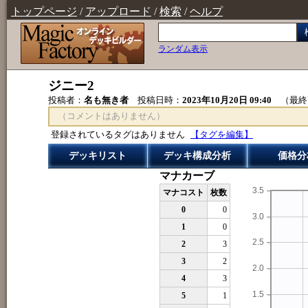
トップページ
/
アップロード
/
検索
/
ヘルプ
ランダム表示
ジニー2
投稿者：
名も無き者
投稿日時：
2023年10月20日 09:40
（最終
（コメントはありません）
登録されているタグはありません
【タグを編集】
デッキリスト
デッキ構成分析
価格分
マナカーブ
3.5
マナコスト
枚数
0
0
3.0
1
0
2.5
2
3
3
2
2.0
4
3
1.5
5
1