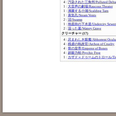
4 :
汚染された三角州/Polluted Delta
1 :
大音声の劇場/Raucous Theater
1 :
沸騰する小湖/Scalding Tarn
1 :
蒸気孔/Steam Vents
2 :
沼/Swamp
1 :
地底街の下水道/Undercity Sewer
2 :
湿った墓/Watery Grave
クリーチャー (17)
4 :
忌まわしき眼魔/Abhorrent Oculu
4 :
残虐の執政官/Archon of Cruelty
4 :
骨の皇帝/Emperor of Bones
4 :
超能力蛙/Psychic Frog
1 :
カザド＝ドゥームのトロール/Troll o