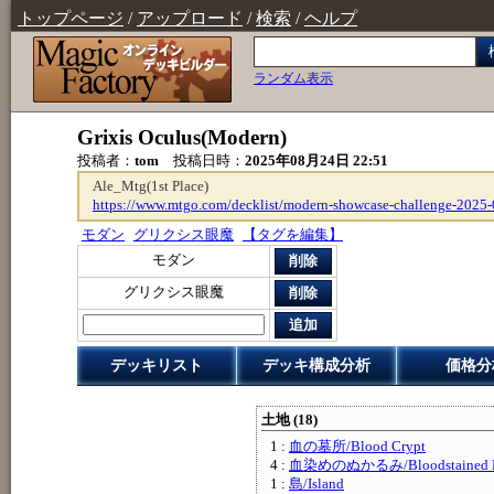
トップページ
/
アップロード
/
検索
/
ヘルプ
ランダム表示
Grixis Oculus(Modern)
投稿者：
tom
投稿日時：
2025年08月24日 22:51
Ale_Mtg(1st Place)
https://www.mtgo.com/decklist/modern-showcase-challenge-202
モダン
グリクシス眼魔
【タグを編集】
モダン
削除
グリクシス眼魔
削除
追加
デッキリスト
デッキ構成分析
価格分
土地 (18)
1 :
血の墓所/Blood Crypt
4 :
血染めのぬかるみ/Bloodstained M
1 :
島/Island