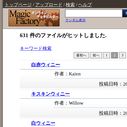
トップページ
/
アップロード
/
検索
/
ヘルプ
ランダム表示
631 件のファイルがヒットしました.
キーワード検索
最初へ
前へ
1
2
3
白赤ウィニー
作者：Kaien
投稿日時：200
キスキンウィニー
作者：Willow
投稿日時：200
白ウィニー