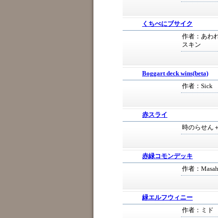
くちべにブサイク
作者：あわれ 
スキン
Boggart deck wins(beta)
作者：Sick
赤スライ
時のらせん＋
赤緑コモンデッキ
作者：Masahi
緑エルフウィニー
作者：ミド