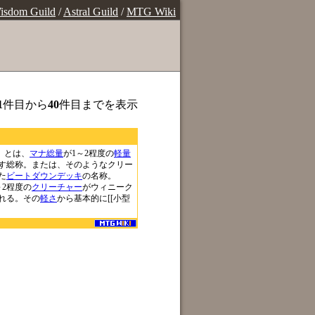
isdom Guild
/
Astral Guild
/
MTG Wiki
1
件目から
40
件目までを表示
）とは、
マナ総量
が1～2程度の
軽量
す総称。または、そのようなクリー
た
ビートダウンデッキ
の名称。
～2程度の
クリーチャー
がウィニーク
れる。その
軽さ
から基本的に[[小型