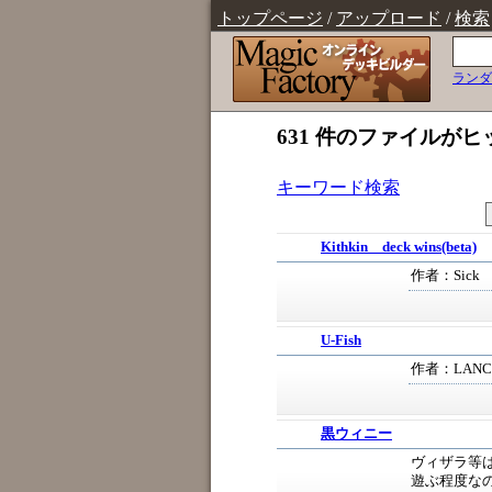
トップページ
/
アップロード
/
検索
ランダ
631 件のファイルがヒ
キーワード検索
Kithkin deck wins(beta)
作者：Sick
U-Fish
作者：LANC
黒ウィニー
ヴィザラ等
遊ぶ程度な