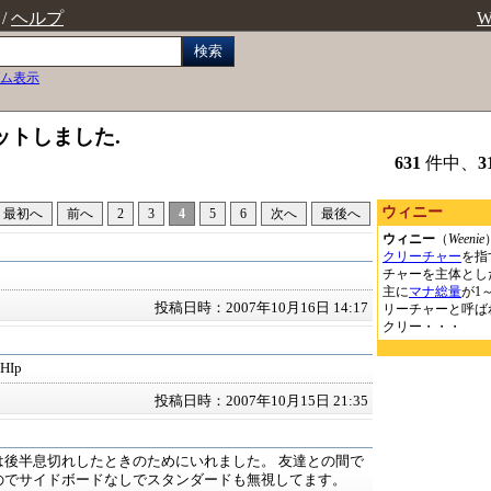
/
ヘルプ
W
検索
ム表示
ットしました.
631
件中、
3
ウィニー
最初へ
前へ
2
3
4
5
6
次へ
最後へ
ウィニー
（
Weenie
クリーチャー
を指
チャーを主体とし
主に
マナ総量
が1
投稿日時：2007年10月16日 14:17
リーチャーと呼ば
クリー・・・
HIp
投稿日時：2007年10月15日 21:35
は後半息切れしたときのためにいれました。 友達との間で
のでサイドボードなしでスタンダードも無視してます。