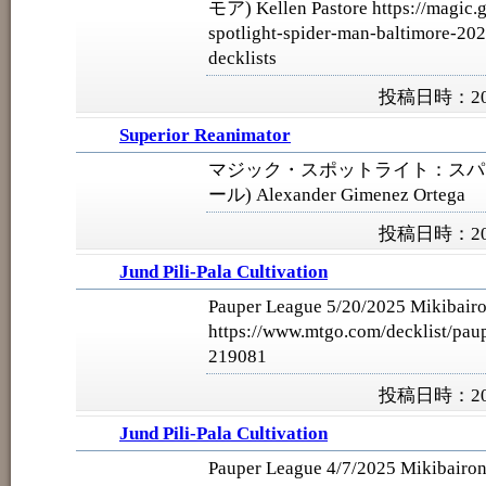
モア) Kellen Pastore https://magic.g
spotlight-spider-man-baltimore-202
decklists
投稿日時：202
Superior Reanimator
マジック・スポットライト：スパ
ール) Alexander Gimenez Ortega
投稿日時：202
Jund Pili-Pala Cultivation
Pauper League 5/20/2025 Mikibairo
https://www.mtgo.com/decklist/pau
219081
投稿日時：202
Jund Pili-Pala Cultivation
Pauper League 4/7/2025 Mikibairon