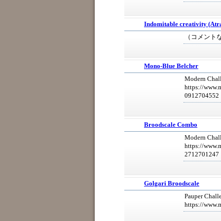
Indomitable creativity (Atr
（コメント
Mono-Blue Belcher
Modern Chall
https://www.
0912704552
Broodscale Combo
Modern Chall
https://www.
2712701247
Golgari Broodscale
Pauper Chall
https://www.