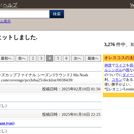
/
ヘルプ
W
検索
ム表示
がヒットしました.
3,276
件中、
3
オレスコスの太陽導き
最初へ
前へ
2
3
4
5
6
次へ
最後へ
神啓
で
ライフ
を
得
ルシンボル
の
熊
な
のついでに
ダメー
ズカップファイナル シーズン3ラウンド2 Ma Noah
利。
コモン
である
jp.com/coverage/pcchiba25/decklist/0038439/
使い勝手がよい。
投稿日時：2025年02月10日 01:50
*[[レオニン/Leo
なし）
投稿日時：2025年01月16日 22:25
ant type)
なし）