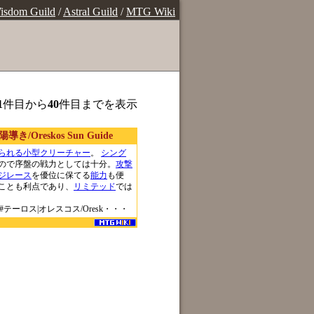
isdom Guild
/
Astral Guild
/
MTG Wiki
1
件目から
40
件目までを表示
/Oreskos Sun Guide
られる
小型クリーチャー
。
シング
ので序盤の戦力としては十分。
攻撃
ジレース
を優位に保てる
能力
も便
ことも利点であり、
リミテッド
では
nin#テーロス|オレスコス/Oresk・・・