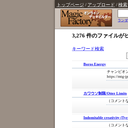
トップページ
/
アップロード
/
検索
ランダ
3,276 件のファイル
キーワード検索
Boros Energy
チャンピオン
https://mtg-
カワウソ制限/Otter Limits
（コメント
Indomitable creativity (Tyr
（コメント