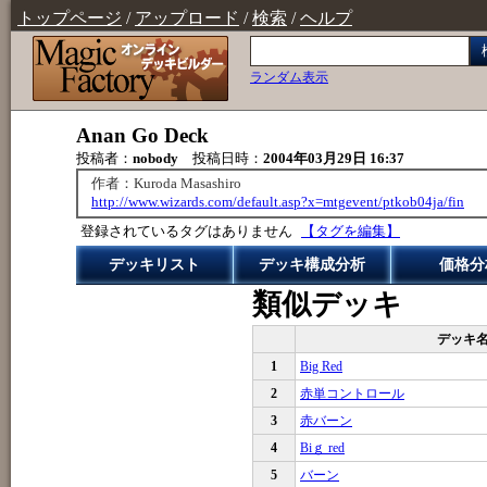
トップページ
/
アップロード
/
検索
/
ヘルプ
ランダム表示
Anan Go Deck
投稿者：
nobody
投稿日時：
2004年03月29日 16:37
作者：Kuroda Masashiro
http://www.wizards.com/default.asp?x=mtgevent/ptkob04ja/fin
登録されているタグはありません
【タグを編集】
デッキリスト
デッキ構成分析
価格分
類似デッキ
デッキ
1
Big Red
2
赤単コントロール
3
赤バーン
4
Biｇ red
5
バーン